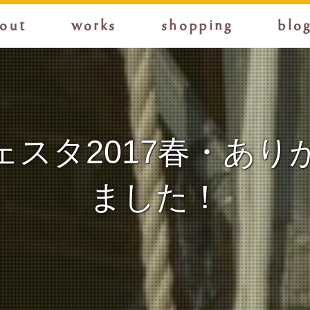
out
works
shopping
blo
ェスタ2017春・あり
ました！