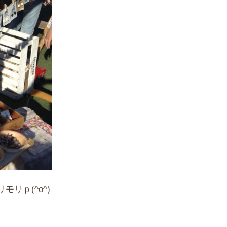
リｐ(^o^)