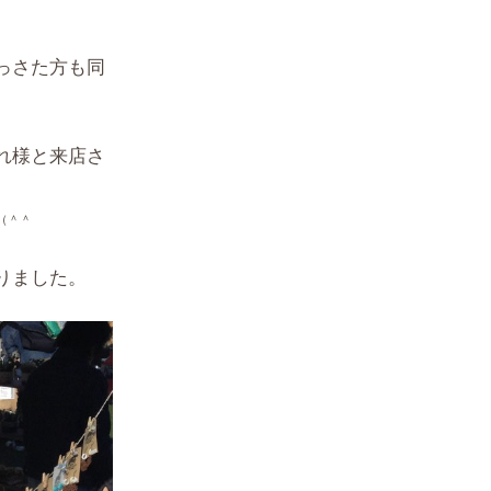
っさた方も同
れ様と来店さ
（＾＾
りました。