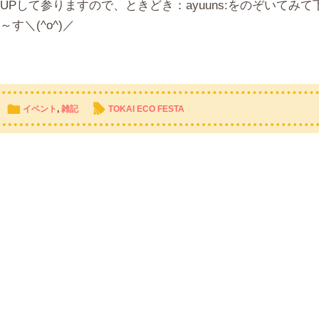
UPして参りますので、ときどき：ayuuns:をのぞいてみて
す＼(^o^)／
ë
l
イベント
,
雑記
TOKAI ECO FESTA
Back
T
b
Related Post