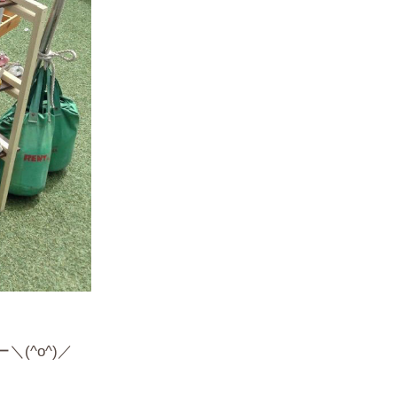
(^o^)／