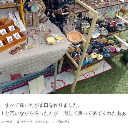
、すべて違ったがま口を作りました。
！と言いながら通った方が一周して戻って来てくれたあぁー＼
ぃぃ～♪
ありがとうございます！！（心の声）